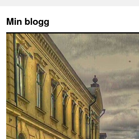
Hoppa
till
Min blogg
innehåll