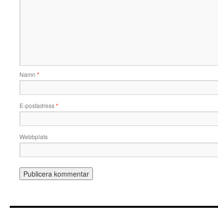
Namn
*
E-postadress
*
Webbplats