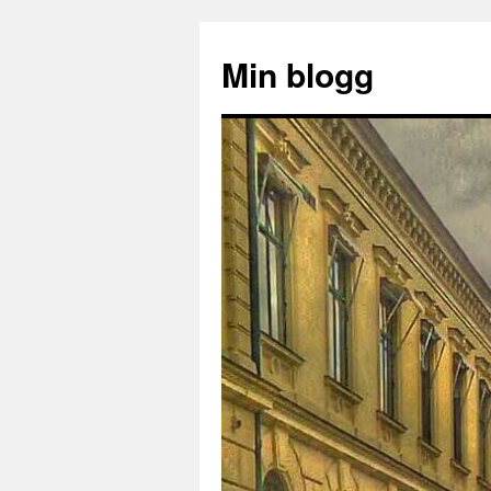
Hoppa
till
Min blogg
innehåll