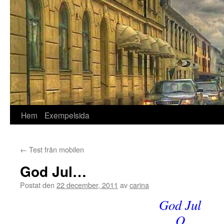
Hem
Exempelsida
←
Test från mobilen
God Jul…
Postat den
22 december, 2011
av
carina
God Jul
O