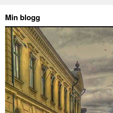
Hoppa
till
Min blogg
innehåll